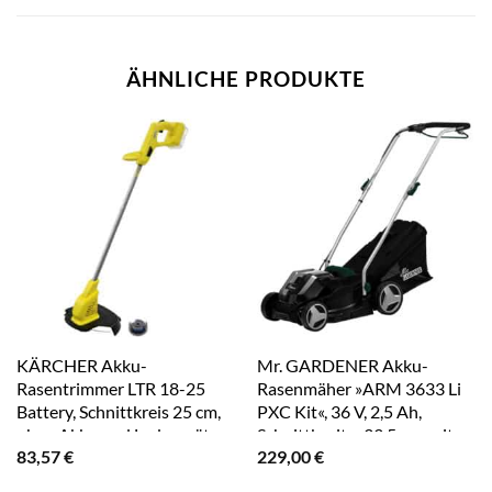
ÄHNLICHE PRODUKTE
KÄRCHER Akku-
Mr. GARDENER Akku-
Rasentrimmer LTR 18-25
Rasenmäher »ARM 3633 Li
Battery, Schnittkreis 25 cm,
PXC Kit«, 36 V, 2,5 Ah,
ohne Akku und Ladegerät
Schnittbreite: 33,5 cm, mit
83,57
€
229,00
€
Akku