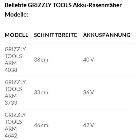
Beliebte GRIZZLY TOOLS Akku-Rasenmäher
Modelle:
MODELL
SCHNITTBREITE
AKKUSPANNUNG
A
GRIZZLY
TOOLS
38 cm
40 V
4
ARM
4038
GRIZZLY
TOOLS
33 cm
36 V
2
ARM
3733
GRIZZLY
TOOLS
46 cm
42 V
5
ARM
4642