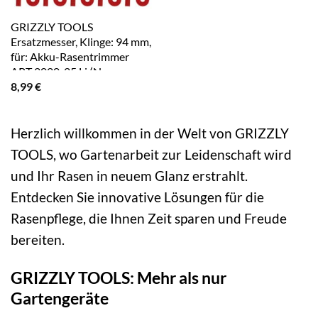
GRIZZLY TOOLS
Ersatzmesser, Klinge: 94 mm,
für: Akku-Rasentrimmer
ART 2020-25 Li (Nr.
8,99
€
1120389) – rot
Herzlich willkommen in der Welt von GRIZZLY
TOOLS, wo Gartenarbeit zur Leidenschaft wird
und Ihr Rasen in neuem Glanz erstrahlt.
Entdecken Sie innovative Lösungen für die
Rasenpflege, die Ihnen Zeit sparen und Freude
bereiten.
GRIZZLY TOOLS: Mehr als nur
Gartengeräte