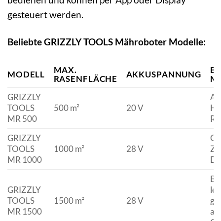
gesteuert werden.
Beliebte GRIZZLY TOOLS Mähroboter Modelle:
MAX.
B
MODELL
AKKUSPANNUNG
RASENFLÄCHE
M
GRIZZLY
Ap
TOOLS
500 m²
20 V
Hi
MR 500
Re
GRIZZLY
GP
TOOLS
1000 m²
28 V
Zo
MR 1000
Di
Be
GRIZZLY
lei
TOOLS
1500 m²
28 V
gee
MR 1500
an