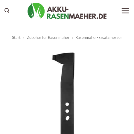
Zum
Inhalt
springen
Start
»
Zubehör für Rasenmäher
»
Rasenmäher-Ersatzmesser