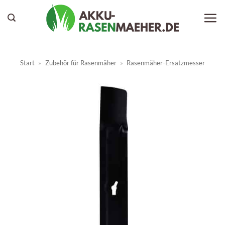
Zum
Inhalt
springen
Start
»
Zubehör für Rasenmäher
»
Rasenmäher-Ersatzmesser